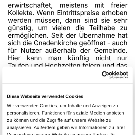
erwirtschaftet, meistens mit freier
Kollekte. Wenn Eintrittspreise erhoben
werden müssen, dann sind sie sehr
günstig, um vielen die Teilhabe zu
ermöglichen. Seit der Übernahme hat
sich die Gnadenkirche geöffnet - auch
für Nutzer außerhalb der Gemeinde.
Hier kann man künftig nicht nur
Taufen und Hochzeiten feiern und das
anschließende Fest auch gleich (im
Garten) ausrichten, sondern der Raum
steht ebenso für Gesprächsrunden,
Vorträge, Konzerte, Filmvorführungen
Diese Webseite verwendet Cookies
oder Ausstellungen zur Verfügung.
Wir verwenden Cookies, um Inhalte und Anzeigen zu
Wenn Sie in der Gnadenkirche gerne
personalisieren, Funktionen für soziale Medien anbieten
eine Veranstaltung durchführen
zu können und die Zugriffe auf unsere Website zu
würden, wenden Sie sich bitte an
analysieren. Außerdem geben wir Informationen zu Ihrer
Sabine Bornemann (Kontaktdaten
Verwendung unserer Website an unsere Partner für