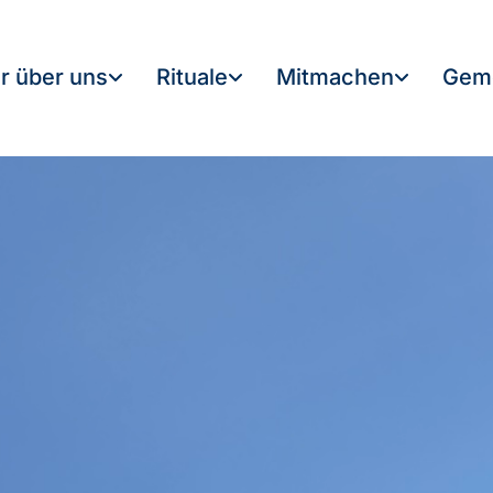
r über uns
Rituale
Mitmachen
Gem