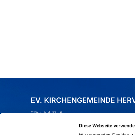
EV. KIRCHENGEMEINDE HER
Glück-Auf-Str. 6
Dorsten (Hervest), 46284
Diese Webseite verwende
Tel.:
02362 - 76590
Mail:
gla-kg-hervest-wulfen@ekvw.de
Wir verwenden Cookies, um