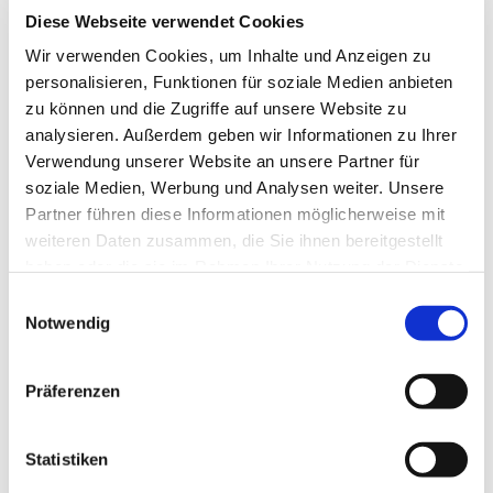
sein. Der Gottesdienst am
22.02. f
indet
Diese Webseite verwendet Cookies
daher
nicht in der Kreuzkirche, sondern in der
Wir verwenden Cookies, um Inhalte und Anzeigen zu
Gnadenkirche statt
.
personalisieren, Funktionen für soziale Medien anbieten
Wir sind frohen Mutes, dass wir ab März wieder
zu können und die Zugriffe auf unsere Website zu
regelmäßig auch in Hervest Gottesdienst feiern
analysieren. Außerdem geben wir Informationen zu Ihrer
können und danken für Ihr Verständnis.
Verwendung unserer Website an unsere Partner für
soziale Medien, Werbung und Analysen weiter. Unsere
Partner führen diese Informationen möglicherweise mit
weiteren Daten zusammen, die Sie ihnen bereitgestellt
haben oder die sie im Rahmen Ihrer Nutzung der Dienste
gesammelt haben.
Einwilligungsauswahl
Notwendig
Dies könnte Sie auch
interessieren
Präferenzen
Statistiken