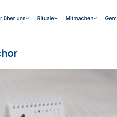
r über uns
Rituale
Mitmachen
Gem
chor