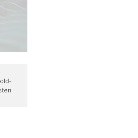
old-
sten