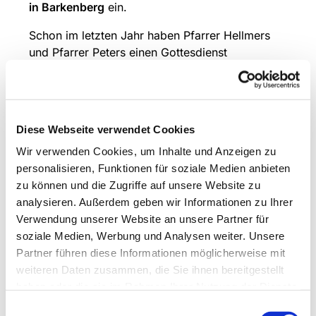
in Barkenberg
ein.
Schon im letzten Jahr haben Pfarrer Hellmers
und Pfarrer Peters einen Gottesdienst
gemeinsam gestaltet und damit eine alte
Tradition der beiden Kirchengemeinden
aufgegriffen. Ein Projektchor, bestehend aus
Sängerinnen und Sängern beider Gemeinden hat
Diese Webseite verwendet Cookies
den Gottesdienst musikalisch begleitet.
Wir verwenden Cookies, um Inhalte und Anzeigen zu
Auch in diesem Jahr wird wieder ein Projektchor
personalisieren, Funktionen für soziale Medien anbieten
den Gottesdienst gestalten, der sich aus dem
zu können und die Zugriffe auf unsere Website zu
Kirchenchor St. Barbara und der Kantorei
analysieren. Außerdem geben wir Informationen zu Ihrer
Wulfen bzw. Projektsängern, die nur für dieses
Verwendung unserer Website an unsere Partner für
Projekt mitsingen, zusammen setzt. Dieser Chor
soziale Medien, Werbung und Analysen weiter. Unsere
hat seit Januar zusammen geprobt und das
Partner führen diese Informationen möglicherweise mit
„Stabat Mater“ von Joseph Rheinberger
weiteren Daten zusammen, die Sie ihnen bereitgestellt
erarbeitet, welches in diesem Gottesdienst
haben oder die sie im Rahmen Ihrer Nutzung der Dienste
aufgeführt wird. Begleitet wird der Chor von
gesammelt haben.
Einwilligungsauswahl