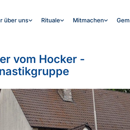
r über uns
Rituale
Mitmachen
Gem
er vom Hocker -
astikgruppe