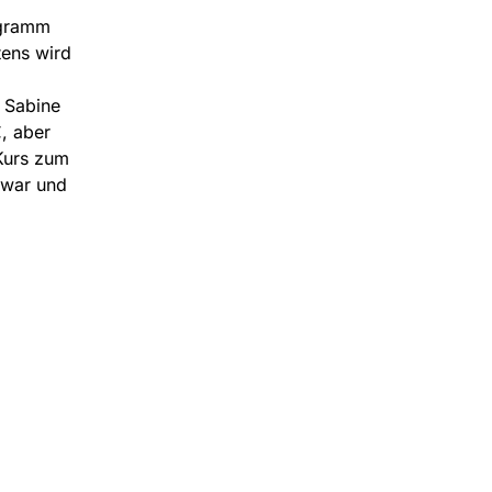
ogramm
tens wird
i Sabine
, aber
 Kurs zum
 war und