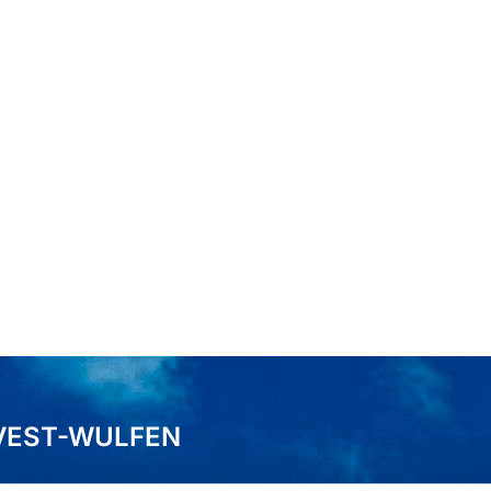
VEST-WULFEN