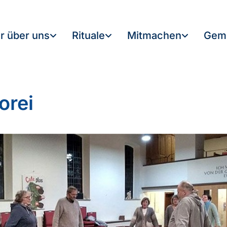
r über uns
Rituale
Mitmachen
Gem
orei