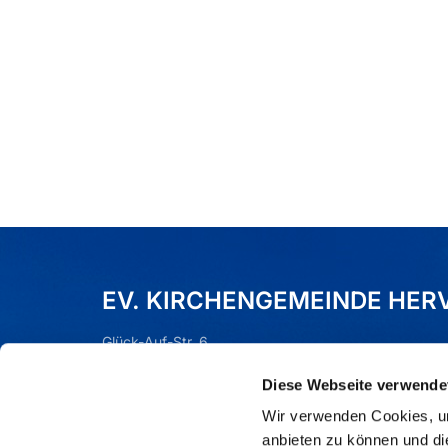
EV. KIRCHENGEMEINDE HER
Glück-Auf-Str. 6
Dorsten (Hervest), 46284
Diese Webseite verwende
Tel.:
02362 - 76590
Mail:
gla-kg-hervest-wulfen@ekvw.de
Wir verwenden Cookies, um
anbieten zu können und di