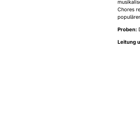
musikalis
Chores re
populären
Proben:
D
Leitung 