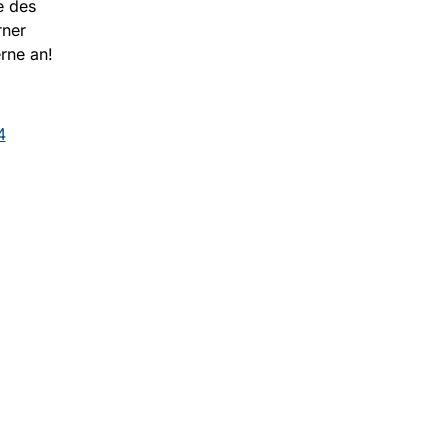
e des
rner
rne an!
4