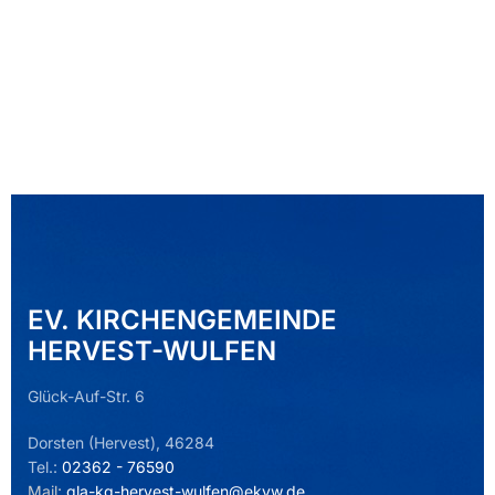
EV. KIRCHENGEMEINDE
HERVEST-WULFEN
Glück-Auf-Str. 6
Dorsten (Hervest), 46284
Tel.:
02362 - 76590
Mail:
gla-kg-hervest-wulfen@ekvw.de