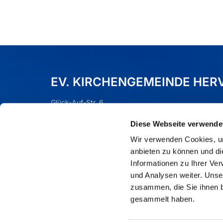
EV. KIRCHENGEMEINDE HER
Glück-Auf-Str. 6
Dorsten (Hervest), 46284
Diese Webseite verwende
Tel.:
02362 - 76590
Mail:
gla-kg-hervest-wulfen@ekvw.de
Wir verwenden Cookies, um
anbieten zu können und di
Informationen zu Ihrer Ve
und Analysen weiter. Unse
zusammen, die Sie ihnen b
gesammelt haben.