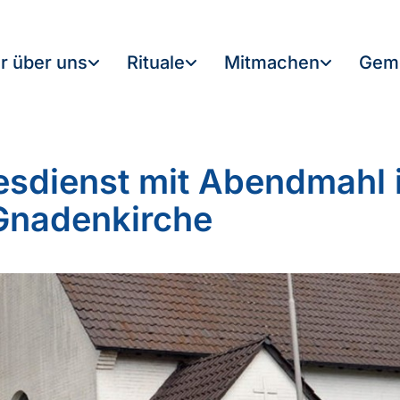
r über uns
Rituale
Mitmachen
Gem
esdienst mit Abendmahl 
Gnadenkirche