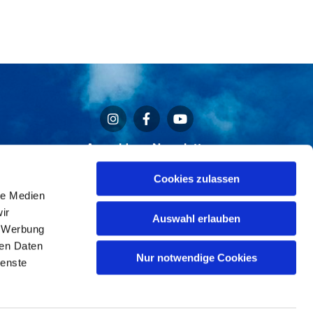
Anmeldung Newsletter
Cookies zulassen
le Medien
ir
Auswahl erlauben
, Werbung
ren Daten
Nur notwendige Cookies
n
ienste