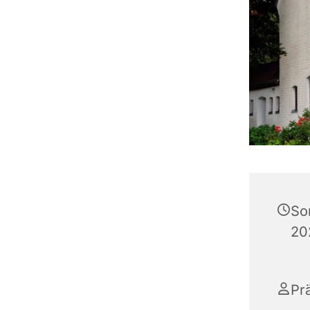
So
20
Pr