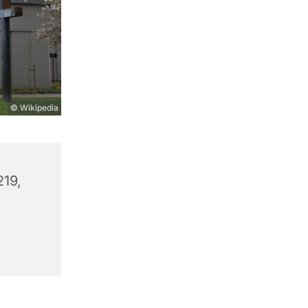
© Wikipedia
219,