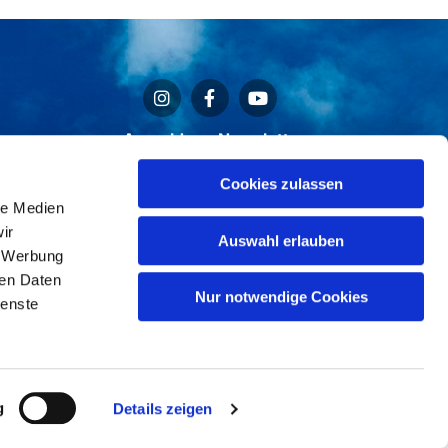
Anmeldung Newsletter
Cookies zulassen
le Medien
ir
Auswahl erlauben
, Werbung
ren Daten
Nur notwendige Cookies
n
ienste
g
Details zeigen