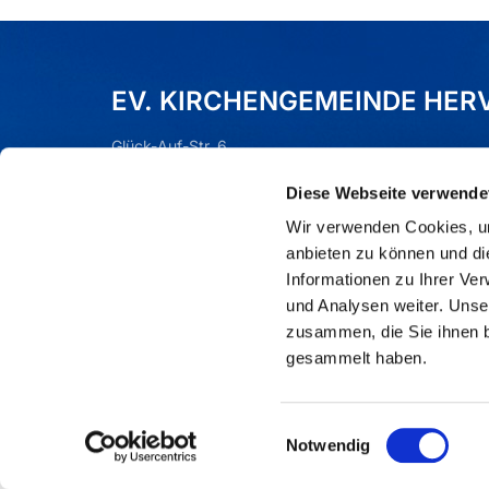
EV. KIRCHENGEMEINDE HER
Glück-Auf-Str. 6
Dorsten (Hervest), 46284
Diese Webseite verwende
Tel.:
02362 - 76590
Mail:
gla-kg-hervest-wulfen@ekvw.de
Wir verwenden Cookies, um
anbieten zu können und di
Informationen zu Ihrer Ve
und Analysen weiter. Unse
zusammen, die Sie ihnen b
gesammelt haben.
Einwilligungsauswahl
Notwendig