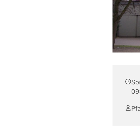
Son
09
Pf