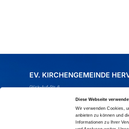
EV. KIRCHENGEMEINDE HER
Glück-Auf-Str. 6
Dorsten (Hervest), 46284
Diese Webseite verwende
Tel.:
02362 - 76590
Mail:
gla-kg-hervest-wulfen@ekvw.de
Wir verwenden Cookies, um
anbieten zu können und di
Informationen zu Ihrer Ve
und Analysen weiter. Unse